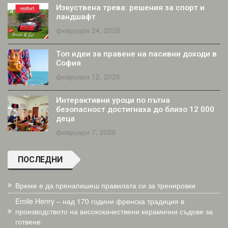
Изкуствена трева: решения за спорт и
ландшафт
февруари 24, 2026
Топ идеи за правене на пасивни доходи в
София
февруари 12, 2026
Интерактивни уроци по пътна
безопасност достигнаха до близо 12 000
деца
февруари 7, 2026
ПОСЛЕДНИ
Време е да пренапишеш правилата си за тренировки
Emile Henry – над 170 години френска традиция в
производството на висококачествени керамични съдове за
готвене