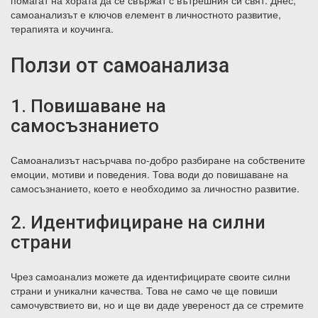
помагат на хората да се свържат с вътрешния си свят. Днес,
самоанализът е ключов елемент в личностното развитие,
терапията и коучинга.
Ползи от самоанализа
1. Повишаване на
самосъзнанието
Самоанализът насърчава по-добро разбиране на собствените
емоции, мотиви и поведения. Това води до повишаване на
самосъзнанието, което е необходимо за личностно развитие.
2. Идентифициране на силни
страни
Чрез самоанализ можете да идентифицирате своите силни
страни и уникални качества. Това не само че ще повиши
самочувствието ви, но и ще ви даде увереност да се стремите