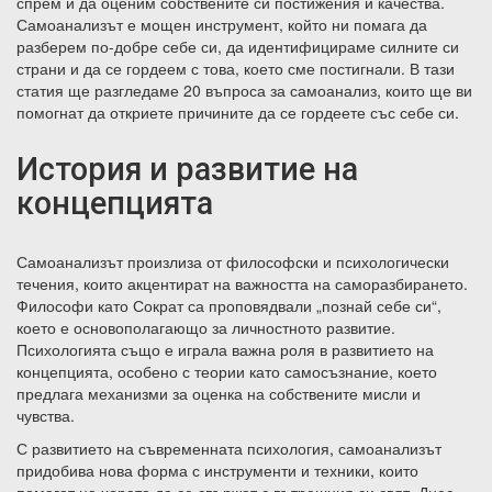
спрем и да оценим собствените си постижения и качества.
Самоанализът е мощен инструмент, който ни помага да
разберем по-добре себе си, да идентифицираме силните си
страни и да се гордеем с това, което сме постигнали. В тази
статия ще разгледаме 20 въпроса за самоанализ, които ще ви
помогнат да откриете причините да се гордеете със себе си.
История и развитие на
концепцията
Самоанализът произлиза от философски и психологически
течения, които акцентират на важността на саморазбирането.
Философи като Сократ са проповядвали „познай себе си“,
което е основополагающо за личностното развитие.
Психологията също е играла важна роля в развитието на
концепцията, особено с теории като самосъзнание, което
предлага механизми за оценка на собствените мисли и
чувства.
С развитието на съвременната психология, самоанализът
придобива нова форма с инструменти и техники, които