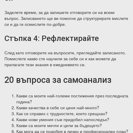
Заделете време, за да запишете отговорите си на всеки
въпрос. Записването ще ви помогне да структурирате мислите
си и да ги осмислите по-добре.
Стъпка 4: Рефлектирайте
След като отговорите на въпросите, прегледайте записаното.
Помислете какво сте научили за себе си и как можете да
прилагате тези знания в ежедневието си.
20 въпроса за самоанализ
Какви са моите най-големи постижения през последната
година?
Какви качества в себе си ценя най-много?
Как се справих с трудностите, които срещнах?
Какви нови умения съм придобил напоследък?
Какви са моите мечти и цели за бъдещето?
Как мога да се подобря в личен и професионален план?