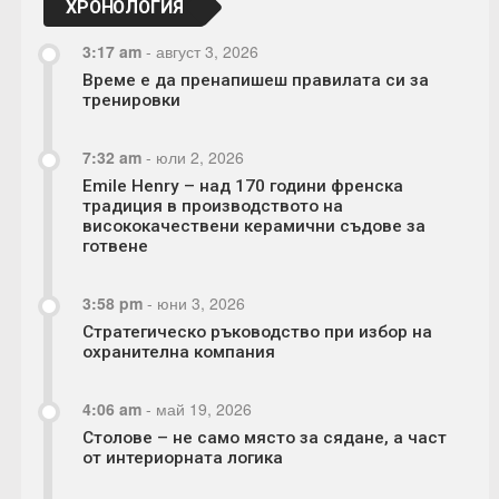
ХРОНОЛОГИЯ
3:17 am
-
август 3, 2026
Време е да пренапишеш правилата си за
тренировки
7:32 am
-
юли 2, 2026
Emile Henry – над 170 години френска
традиция в производството на
висококачествени керамични съдове за
готвене
3:58 pm
-
юни 3, 2026
Стратегическо ръководство при избор на
охранителна компания
4:06 am
-
май 19, 2026
Столове – не само място за сядане, а част
от интериорната логика