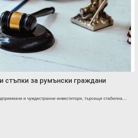
ни стъпки за румънски граждани
редприемачи и чуждестранни инвеститори, търсещи стабилна…