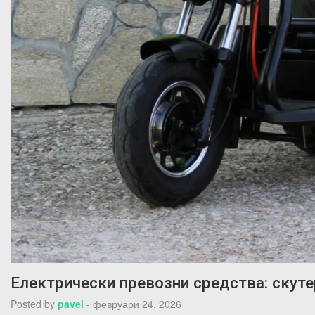
Електрически превозни средства: скут
Posted by
pavel
-
февруари 24, 2026