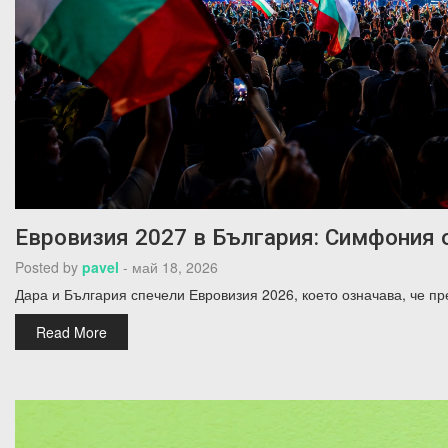
Евровизия 2027 в България: Симфония
Posted by
pavel
-
май 18, 2026
Дара и България спечели Евровизия 2026, което означава, че
Read More