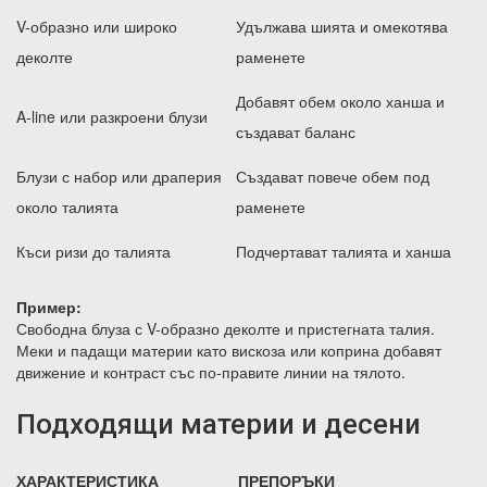
V-образно или широко
Удължава шията и омекотява
деколте
раменете
Добавят обем около ханша и
A-line или разкроени блузи
създават баланс
Блузи с набор или драперия
Създават повече обем под
около талията
раменете
Къси ризи до талията
Подчертават талията и ханша
Пример:
Свободна блуза с V-образно деколте и пристегната талия.
Меки и падащи материи като вискоза или коприна добавят
движение и контраст със по-правите линии на тялото.
Подходящи материи и десени
ХАРАКТЕРИСТИКА
ПРЕПОРЪКИ