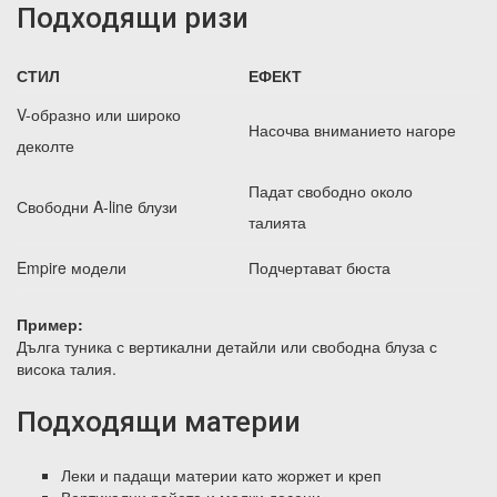
Подходящи ризи
СТИЛ
ЕФЕКТ
V-образно или широко
Насочва вниманието нагоре
деколте
Падат свободно около
Свободни A-line блузи
талията
Empire модели
Подчертават бюста
Пример:
Дълга туника с вертикални детайли или свободна блуза с
висока талия.
Подходящи материи
Леки и падащи материи като жоржет и креп
Вертикални райета и малки десени