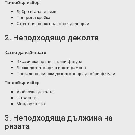
По-добър избор
Добре вталени ризи
Прецизна кройка
Стратегично разположени драперии
2. Неподходящо деколте
Какво да избягвате
Високи яки при по-пълни фигури
Лодка деколте при широки рамене
Прекалено широки деколтета при дребни фигури
По-добър избор
V-образно деколте
Crew neck
Мандарин яка
3. Неподходяща дължина на
ризата