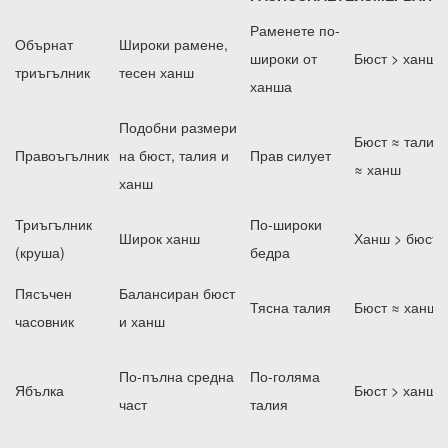
Раменете по-
Обърнат
Широки рамене,
широки от
Бюст > ханш
триъгълник
тесен ханш
ханша
Подобни размери
Бюст ≈ талия
Правоъгълник
на бюст, талия и
Прав силует
≈ ханш
ханш
Триъгълник
По-широки
Широк ханш
Ханш > бюст
(круша)
бедра
Пясъчен
Балансиран бюст
Тясна талия
Бюст ≈ ханш
часовник
и ханш
По-пълна средна
По-голяма
Ябълка
Бюст > ханш
част
талия