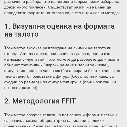
различно и разбирането на неговата форма прави избора на
дрехи много по-лесен. Съществуват различни начини да
определите формата на тялото си, а ето и три лесни метода:
1. Визуална оценка на формата
на тялото
Този метод включва разглеждане на снимки на тялото ви
отпред. Използват се прави линии, за да се прецени как
изглежда силуетът ви. Така можете да разберете дали имате
обърнат триъгълник (широки рамене и тесни ханшове),
фигура тип пясъчен часовник (балансирани бюст и ханш с по-
тясна талия), правоъгълна фигура (бюст, талия и ханш са
сходни по размер) или фигура тип круша (по-широк ханш и
по-тесни рамене).
2. Методология FFIT
Този метод разделя телата на пет основни форми: пясъчен
часовник, лъжица, обърнат триъгълник, триъгълник и
правоъгълник. Измерват се бюстът, талията и ханшът, за да