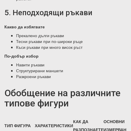
5. Неподходящи ръкави
Какво да избягвате
Прекалено дълги ръкави
Тесни ръкави при по-широки ръце
Къси ръкави при много висок ръст
По-добър избор
Навити ръкави
Структурирани маншети
Разкроени ръкави
Обобщение на различните
типове фигури
КАК ДА
ОСНОВНИ
ТИП ФИГУРА
ХАРАКТЕРИСТИКИ
РАЗПОЗНАЕТЕ
ИЗМЕРВАНИ