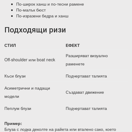
По-широк ханш и по-тесни рамене
По-малък бюст
По-изразени бедра и ханш
Подходящи ризи
СТИЛ
ЕФЕКТ
Разширяват визуално
Off-shoulder или boat neck
раменете
Къси блузи
Подчертават талията
Асиметрични и падащи
Създават движение
модели
Пеплум блузи
Подчертават талията
Пример:
Блуза с лодка деколте на райета или вталено сако, което