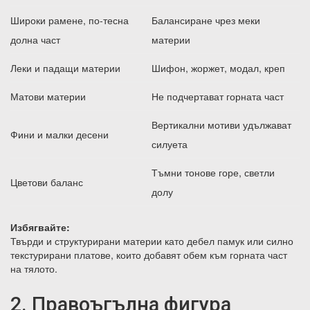
Широки рамене, по-тесна
Балансиране чрез меки
долна част
материи
Леки и падащи материи
Шифон, жоржет, модал, креп
Матови материи
Не подчертават горната част
Вертикални мотиви удължават
Фини и малки десени
силуета
Тъмни тонове горе, светли
Цветови баланс
долу
Избягвайте:
Твърди и структурирани материи като дебел памук или силно
текстурирани платове, които добавят обем към горната част
на тялото.
2. Правоъгълна фигура