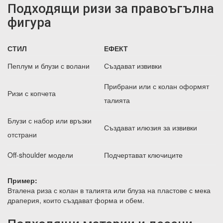
Подходящи ризи за правоъгълна
фигура
СТИЛ
ЕФЕКТ
Пеплум и блузи с волани
Създават извивки
Прибрани или с колан оформят
Ризи с копчета
талията
Блузи с набор или връзки
Създават илюзия за извивки
отстрани
Off-shoulder модели
Подчертават ключиците
Пример:
Вталена риза с колан в талията или блуза на пластове с мека
драперия, които създават форма и обем.