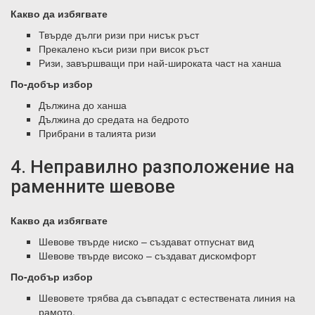
Какво да избягвате
Твърде дълги ризи при нисък ръст
Прекалено къси ризи при висок ръст
Ризи, завършващи при най-широката част на ханша
По-добър избор
Дължина до ханша
Дължина до средата на бедрото
Прибрани в талията ризи
4. Неправилно разположение на
раменните шевове
Какво да избягвате
Шевове твърде ниско – създават отпуснат вид
Шевове твърде високо – създават дискомфорт
По-добър избор
Шевовете трябва да съвпадат с естествената линия на
рамото.