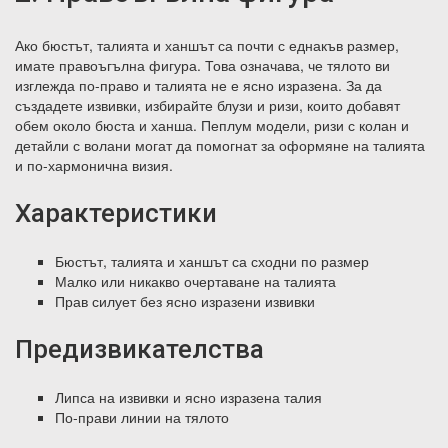
Ако бюстът, талията и ханшът са почти с еднакъв размер,
имате правоъгълна фигура. Това означава, че тялото ви
изглежда по-право и талията не е ясно изразена. За да
създадете извивки, избирайте блузи и ризи, които добавят
обем около бюста и ханша. Пеплум модели, ризи с колан и
детайли с волани могат да помогнат за оформяне на талията
и по-хармонична визия.
Характеристики
Бюстът, талията и ханшът са сходни по размер
Малко или никакво очертаване на талията
Прав силует без ясно изразени извивки
Предизвикателства
Липса на извивки и ясно изразена талия
По-прави линии на тялото