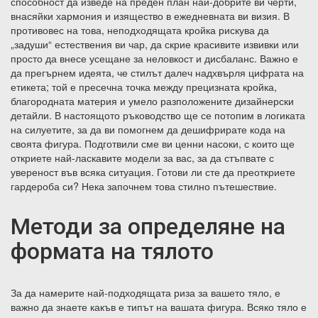
способност да изведе на преден план най-добрите ви черти,
внасяйки хармония и изящество в ежедневната ви визия. В
противовес на това, неподходящата кройка рискува да
„задуши“ естествения ви чар, да скрие красивите извивки или
просто да внесе усещане за неловкост и дисбаланс. Важно е
да прегърнем идеята, че стилът далеч надхвърля цифрата на
етикета; той е пресечна точка между прецизната кройка,
благородната материя и умело разположените дизайнерски
детайли. В настоящото ръководство ще се потопим в логиката
на силуетите, за да ви помогнем да дешифрирате кода на
своята фигура. Подготвили сме ви ценни насоки, с които ще
откриете най-ласкавите модели за вас, за да стъпвате с
увереност във всяка ситуация. Готови ли сте да преоткриете
гардероба си? Нека започнем това стилно пътешествие.
Методи за определяне на
формата на тялото
За да намерите най-подходящата риза за вашето тяло, е
важно да знаете какъв е типът на вашата фигура. Всяко тяло е