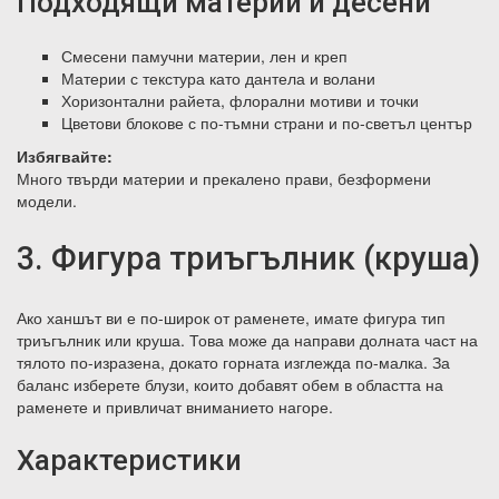
Подходящи материи и десени
Смесени памучни материи, лен и креп
Материи с текстура като дантела и волани
Хоризонтални райета, флорални мотиви и точки
Цветови блокове с по-тъмни страни и по-светъл център
Избягвайте:
Много твърди материи и прекалено прави, безформени
модели.
3. Фигура триъгълник (круша)
Ако ханшът ви е по-широк от раменете, имате фигура тип
триъгълник или круша. Това може да направи долната част на
тялото по-изразена, докато горната изглежда по-малка. За
баланс изберете блузи, които добавят обем в областта на
раменете и привличат вниманието нагоре.
Характеристики