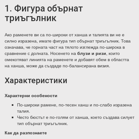
1. Фигура обърнат
триъгълник
Ако раменете ви са по-широки от ханша и талията ви не е
силно изразена, имате фигура тип обърнат триъгълник. Това
означава, че горната част на тялото изглежда по-широка в
сравнение с долната. Носенето на
блузи и ризи
, които
омекотяват линията на раменете и добавят обем в областта
на ханша, може да създаде по-балансирана визия.
Характеристики
Характерни особености
По-широки рамене, по-тесен ханш и по-слабо изразена
талия.
Често бюстът е по-голям от ханша, което създава силует
тип обърнат триъгълник.
Как да разпознаете