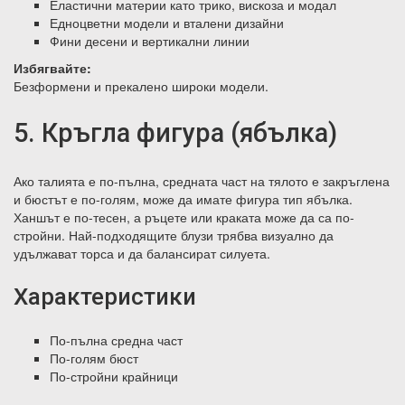
Еластични материи като трико, вискоза и модал
Едноцветни модели и вталени дизайни
Фини десени и вертикални линии
Избягвайте:
Безформени и прекалено широки модели.
5. Кръгла фигура (ябълка)
Ако талията е по-пълна, средната част на тялото е закръглена
и бюстът е по-голям, може да имате фигура тип ябълка.
Ханшът е по-тесен, а ръцете или краката може да са по-
стройни. Най-подходящите блузи трябва визуално да
удължават торса и да балансират силуета.
Характеристики
По-пълна средна част
По-голям бюст
По-стройни крайници