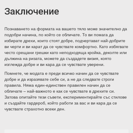
Заключение
Познаването на формата на вашето тяло може значително да
подобри начина, по който се обличате. То ви помага да
избирате дрехи, които стоят добре, подчертават най-добрите
ви черти и ви карат да се чувствате комфортно. Като избягвате
често срещани грешки като неподходяща кройка, деколте или
дължина на ризата, можете да създадете визия, която
изглежда добре и ви кара да се чувствате уверени.
Помнете, че модата е преди всичко начин да се чувствате
добре и да изразявате себе си, а не да следвате строги
правила. Няма един-единствен правилен начин да се
обличате – най-важното е как се чувствате в дрехите си.
Затова опитайте тези съвети, експериментирайте със стилове
и създайте гардероб, който работи за вас и ви кара да се
чувствате страхотно всеки ден.