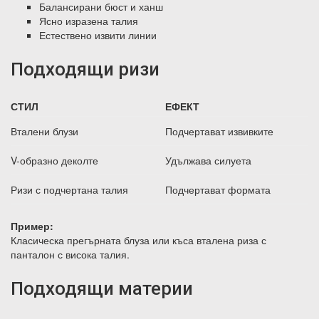
Балансирани бюст и ханш
Ясно изразена талия
Естествено извити линии
Подходящи ризи
СТИЛ
ЕФЕКТ
Вталени блузи
Подчертават извивките
V-образно деколте
Удължава силуета
Ризи с подчертана талия
Подчертават формата
Пример:
Класическа прегърната блуза или къса вталена риза с
панталон с висока талия.
Подходящи материи