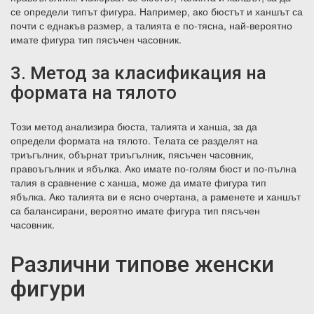
се определи типът фигура. Например, ако бюстът и ханшът са
почти с еднакъв размер, а талията е по-тясна, най-вероятно
имате фигура тип пясъчен часовник.
3. Метод за класификация на
формата на тялото
Този метод анализира бюста, талията и ханша, за да
определи формата на тялото. Телата се разделят на
триъгълник, обърнат триъгълник, пясъчен часовник,
правоъгълник и ябълка. Ако имате по-голям бюст и по-пълна
талия в сравнение с ханша, може да имате фигура тип
ябълка. Ако талията ви е ясно очертана, а раменете и ханшът
са балансирани, вероятно имате фигура тип пясъчен
часовник.
Различни типове женски
фигури