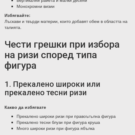
Монохромни визии
Избягвайте:
Лъскави и твърди материи, които добавят обем в областта на
талията.
Чести грешки при избора
на ризи според типа
фигура
1. Прекалено широки или
прекалено тесни ризи
Какво да избягвате
Прекалено широки ризи при правоъгълна фигура
Прекалено тесни блузи при фигура круша
Много широки ризи при фигура ябълка