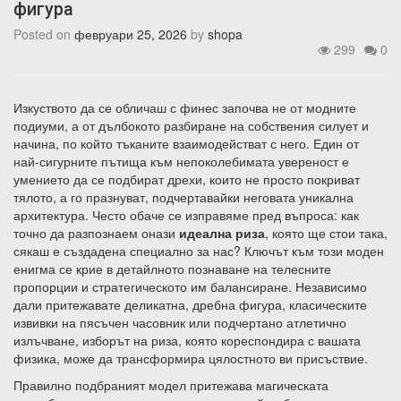
фигура
Posted on
февруари 25, 2026
by
shopa
299
0
Изкуството да се обличаш с финес започва не от модните
подиуми, а от дълбокото разбиране на собствения силует и
начина, по който тъканите взаимодействат с него. Един от
най-сигурните пътища към непоколебимата увереност е
умението да се подбират дрехи, които не просто покриват
тялото, а го празнуват, подчертавайки неговата уникална
архитектура. Често обаче се изправяме пред въпроса: как
точно да разпознаем онази
идеална риза
, която ще стои така,
сякаш е създадена специално за нас? Ключът към този моден
енигма се крие в детайлното познаване на телесните
пропорции и стратегическото им балансиране. Независимо
дали притежавате деликатна, дребна фигура, класическите
извивки на пясъчен часовник или подчертано атлетично
излъчване, изборът на риза, която кореспондира с вашата
физика, може да трансформира цялостното ви присъствие.
Правилно подбраният модел притежава магическата