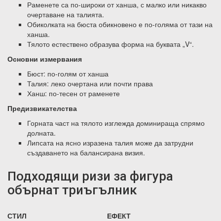
Раменете са по-широки от ханша, с малко или никакво
очертаване на талията.
Обиколката на бюста обикновено е по-голяма от тази на
ханша.
Тялото естествено образува форма на буквата „V“.
Основни измервания
Бюст: по-голям от ханша
Талия: леко очертана или почти права
Ханш: по-тесен от раменете
Предизвикателства
Горната част на тялото изглежда доминираща спрямо
долната.
Липсата на ясно изразена талия може да затрудни
създаването на балансирана визия.
Подходящи ризи за фигура
обърнат триъгълник
СТИЛ
ЕФЕКТ