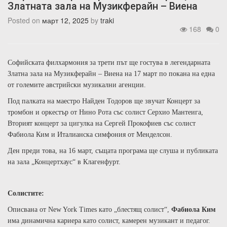
Златната зала на Музикферайн – Виена
Posted on
март 12, 2025
by
traki
168
0
Софийската филхармония
за трети път ще гостува в легендарната
Златна зала на Музикферайн – Виена на 17 март по покана на една
от големите австрийски музикални агенции.
Под палката на маестро Найден Тодоров ще звучат Концерт за
тромбон и оркестър от Нино Рота със солист
Серхио Мантеига
,
Вторият концерт за цигулка на Сергей Прокофиев със солист
Фабиола Ким
и Италианска симфония от Менделсон.
Ден преди това, на
16 март
,
същата програма ще слуша и публиката
на зала
„
Концертхаус
“
в
Клагенфурт
.
Солистите:
Описвана от New York Times като „блестящ солист“,
Фабиола Ким
има
динамична кариера като солист, камерен музикант и педагог.