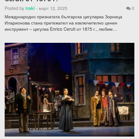
Posted by
traki
-
март 12, 2025
0
Международно признатата българска цигуларка Зорница
Иларионова стана притежател на изключително ценен
инструмент – цигулка Enrico Ceruti от 1875 г., любим…