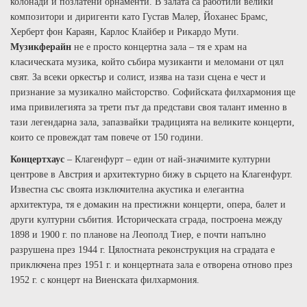
колонади и позлатени орнаменти.
В залата са
работили
велики
композитори и диригенти
като Густав Малер,
Йоханес Брамс,
Херберт фон Караян, Карлос Клайбер и Рикардо Мути.
Музикферайн
не е просто концертна зала – тя е храм на
класическата музика, който събира музиканти и меломани от цял
свят. За всеки оркестър и солист, изява на тази сцена е чест и
признание за музикално майсторство. Софийската филхармония ще
има привилегията
за трети път
да представи своя талант именно в
тази легендарна зала, запазвайки традицията на великите концерти,
които се провеждат там повече от 150 години.
Концертхаус
– Клагенфурт
–
един от най-значимите културни
центрове
в Австрия
и
архитектурно бижу
в сърцето на Клагенфурт.
Известна със своята изключителна акустика и
елегантна
архитектура, тя е домакин на престижни концерти
, опера, балет
и
други
културни събития.
Историческата сграда, построена между
1898 и 1900 г. по планове на Леополд Тиер, е почти напълно
разрушена през 1944 г. Цялостната реконструкция на сградата е
приключена през 1951 г. и концертната зала е отворена отново през
1952 г. с концерт на Виенската филхармония.