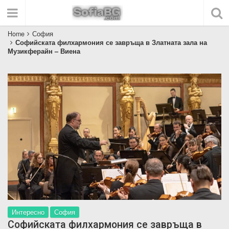
Home
София
Софийската филхармония се завръща в Златната зала на
Музикферайн – Виена
Интересно
София
Софийската филхармония се завръща в