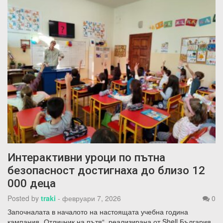
Интерактивни уроци по пътна
безопасност достигнаха до близо 12
000 деца
Posted by
traki
-
февруари 7, 2026
0
Започналата в началото на настоящата учебна година
кампания „Отличник на пътя“, реализирана от Shell България