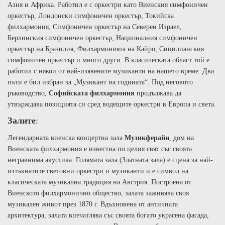
Азия и Африка. Работил е с оркестри като Виенския симфоничен
оркестър, Лондонски симфоничен оркестър, Токийска
филхармония, Симфоничен оркестър на Северен Израел,
Берлинския симфоничен оркестър, Националния симфоничен
оркестър на Бразилия, Филхармонията на Кайро, Сицилианския
симфоничен оркестър и много други. В класическата област той е
работил с някои от най-изявените музиканти на нашето време
.
Два
пъти е бил избран за „Музикант на годината
“.
Под неговото
ръководство,
Софийската филхармония
продължава да
утвърждава позицията си сред водещите оркестри в Европа и света.
Залите
:
Л
егендарната виенска концертна зала
Музикферайн
, дом на
Виенската филхармония
е
известна по целия свят със своята
несравнима акустика. Голямата зала (Златната зала) е сцена за най-
изтъкнатите
световни
оркестри и музиканти и е символ на
класическата музикална традиция на Австрия.
Построена от
Виенското филхармонично общество, залата заживява своя
музикален живот през 1870 г.
Вдъхновена от античната
архитектура, залата впечатлява със своята богато украсена фасада,