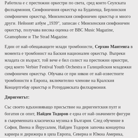
Работила
е с престижни оркестри по света,
сред които
Сеулската
филхармония, Симфоничния оркестър на Будапеща, Берлинския
симфоничен оркестър, Мюнхенския симфоничен оркестър и много
други. Нейният албум „1939“, записан с Мюнхенския симфоничен
оркестър, получава висока оценка от BBC Music Magazine,
Gramophone и The Strad Magazine.
Един от най-обещаващите млади тромбонисти,
Серхио Мантеига
в
момента е тромбонист на Баския национален оркестър. Въпреки
младата си възраст, той вече е
бил солист на
престижни оркестри,
сред които Verbier Festival Youth Orchestra и Галицийския младежки
симфоничен оркестър. Обучава се при някои от най-известните
тромбонисти в Европа, включително членове на Кралския
Концертгебау оркестър и Ротердамската филхармония.
Диригентът:
Със своето вдъхновяващо присъствие на диригентския пулт и
богатия си опит,
Найден Тодоров
е една от най-значимите фигури
в съвременната класическа музика в България. След обучение в
София, Виена и Йерусалим, Найден Тодоров започва концертна
кариера и дирижира в цяла Европа, Северна и Южна Америка,