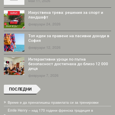
май 11, 2026
Изкуствена трева: решения за спорт и
ландшафт
февруари 24, 2026
Топ идеи за правене на пасивни доходи в
София
февруари 12, 2026
Интерактивни уроци по пътна
безопасност достигнаха до близо 12 000
деца
февруари 7, 2026
ПОСЛЕДНИ
Време е да пренапишеш правилата си за тренировки
Emile Henry – над 170 години френска традиция в