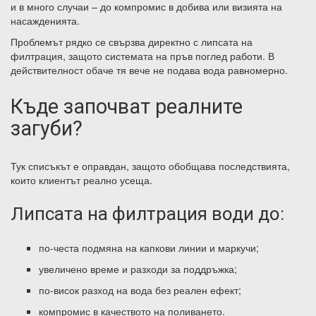
и в много случаи – до компромис в добива или визията на
насажденията.
Проблемът рядко се свързва директно с липсата на
филтрация, защото системата на пръв поглед работи. В
действителност обаче тя вече не подава вода равномерно.
Къде започват реалните
загуби?
Тук списъкът е оправдан, защото обобщава
последствията
,
които клиентът реално усеща.
Липсата на филтрация води до:
по-честа подмяна на капкови линии и маркучи;
увеличено време и разходи за поддръжка;
по-висок разход на вода без реален ефект;
компромис в качеството на поливането.