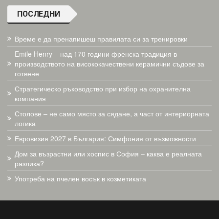
ПОСЛЕДНИ
Време е да пренапишеш правилата си за тренировки
Emile Henry – над 170 години френска традиция в
производството на висококачествени керамични съдове за
готвене
Стратегическо ръководство при избор на охранителна
компания
Столове – не само място за сядане, а част от интериорната
логика
Евровизия 2027 в България: Симфония от възможности
Дом за възрастни или хоспис в София – каква е реалната
разлика?
Употреба на пчелен восък в козметиката