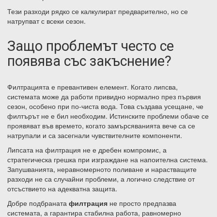
Тези разходи рядко се калкулират предварително, но се
натрупват с всеки сезон.
Защо проблемът често се
появява със закъснение?
Филтрацията е превантивен елемент. Когато липсва,
системата може да работи привидно нормално през първия
сезон, особено при по-чиста вода. Това създава усещане, че
филтърът не е бил необходим. Истинските проблеми обаче се
проявяват във времето, когато замърсяванията вече са се
натрупали и са засегнали чувствителните компоненти.
Липсата на филтрация не е дребен компромис, а
стратегическа грешка при изграждане на напоителна система.
Запушванията, неравномерното поливане и нарастващите
разходи не са случайни проблеми, а логично следствие от
отсъствието на адекватна защита.
Добре подбраната
филтрация
не просто предпазва
системата, а гарантира стабилна работа, равномерно