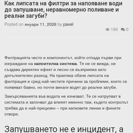
Как липсата на филтри за напояване води
до запушване, неравномерно поливане и
реални загуби?
Posted on
януари 11, 2026
by
pavel
190
0
Филтрацията често е компонентът, който отпада първи при
изграждане на
напоителна система
. Тя не се вижда, не
създава директен ефект и лесно се възприема като
допълнителен разход. На практика обаче липсата на
филтрация е сред най-честите причини за проблеми, които се
появяват бавно, но почти винаги водят до реални загуби.
Замърсяванията във водата не изчезват. Те се натрупват в
системата и започват да влияят именно там, където контролът
трябва да е най-прецизен – при капковите линии и фините
отвори.
Запушването не е инцидент, а