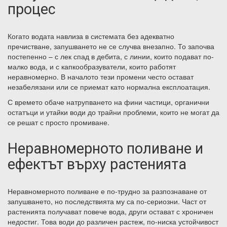
процес
Когато водата навлиза в системата без адекватно
пречистване, запушването не се случва внезапно. То започва
постепенно – с лек спад в дебита, с линии, които подават по-
малко вода, и с капкообразуватели, които работят
неравномерно. В началото тези промени често остават
незабелязани или се приемат като нормална експлоатация.
С времето обаче натрупването на фини частици, органични
остатъци и утайки води до трайни проблеми, които не могат да
се решат с просто промиване.
Неравномерното поливане и
ефектът върху растенията
Неравномерното поливане е по-трудно за разпознаване от
запушването, но последствията му са по-сериозни. Част от
растенията получават повече вода, други остават с хроничен
недостиг. Това води до различен растеж, по-ниска устойчивост