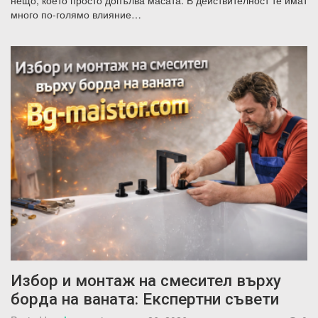
нещо, което просто допълва масата. В действителност те имат
много по-голямо влияние…
Избор и монтаж на смесител върху
борда на ваната: Експертни съвети