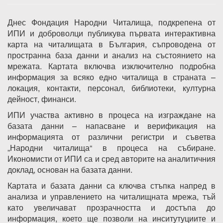
Днес Фондация Народни Читалища, подкрепена от
ИПИ и доброволци публикува първата интерактивна
карта на читалищата в България, съпроводена от
пространна база данни и анализ на състоянието на
мрежата. Картата включва изключително подробна
информация за всяко едно читалища в страната –
локация, контакти, персонал, библиотеки, културна
дейност, финанси.
ИПИ участва активно в процеса на изграждане на
базата данни – напасване и верификация на
информацията от различни регистри и съветва
„Народни читалища“ в процеса на събиране.
Икономисти от ИПИ са и сред авторите на аналитичния
доклад, основан на базата данни.
Картата и базата данни са ключва стъпка напред в
анализа и управлението на читалищната мрежа, тъй
като увеличават прозрачността и достъпа до
информация, което ще позволи на инситутуциите и