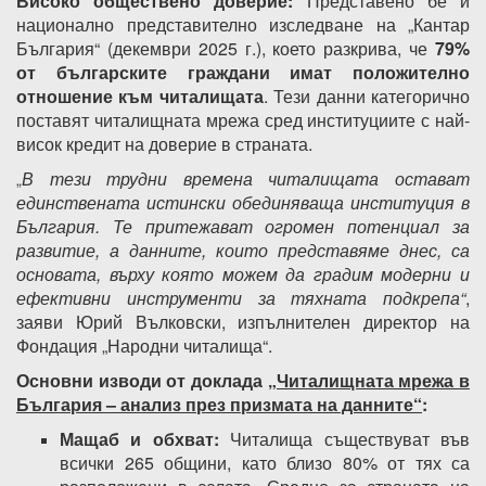
Високо обществено доверие:
Представено бе и
национално представително изследване на „Кантар
България“ (декември 2025 г.), което разкрива, че
79%
от българските граждани имат положително
отношение към читалищата
. Тези данни категорично
поставят читалищната мрежа сред институциите с най-
висок кредит на доверие в страната.
В тези трудни времена читалищата остават
„
единствената истински обединяваща институция в
България. Те притежават огромен потенциал за
развитие, а данните, които представяме днес, са
основата, върху която можем да градим модерни и
ефективни инструменти за тяхната подкрепа“
,
заяви Юрий Вълковски, изпълнителен директор на
Фондация „Народни читалища“.
Основни изводи от доклада
„Читалищната мрежа в
България – анализ през призмата на данните“
:
Мащаб и обхват:
Читалища съществуват във
всички 265 общини, като близо 80% от тях са