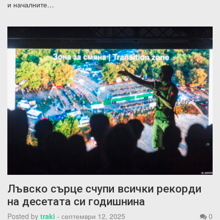
и началните…
Лъвско сърце счупи всички рекорди
на десетата си годишнина
Posted by
traki
-
септември 12, 2025
0