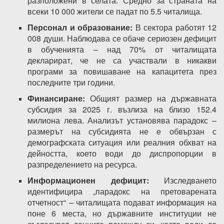
разположени в селата. Средно за страната на
всеки 10 000 жители се падат по 5.5 читалища.
Персонал и образование:
В сектора работят 12
008 души. Наблюдава се обаче сериозен дефицит
в обученията – над 70% от читалищата
декларират, че не са участвали в никакви
програми за повишаване на капацитета през
последните три години.
Финансиране:
Общият размер на държавната
субсидия за 2025 г. възлиза на близо 152.4
милиона лева. Анализът установява парадокс –
размерът на субсидията не е обвързан с
демографската ситуация или реалния обхват на
дейността, което води до диспропорции в
разпределението на ресурса.
Информационен дефицит:
Изследването
идентифицира „парадокс на претоварената
отчетност“ – читалищата подават информация на
поне 6 места, но държавните институции не