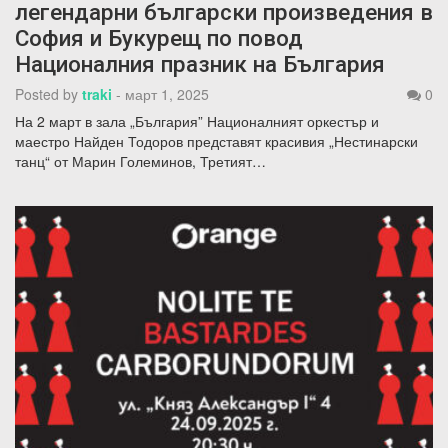
легендарни български произведения в
София и Букурещ по повод
Националния празник на България
Posted by
traki
-
март 1, 2025
0
На 2 март в зала „България” Националният оркестър и
маестро Найден Тодоров представят красивия „Нестинарски
танц“ от Марин Големинов, Третият…