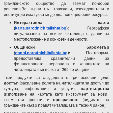
гражданското общество да вземат по-добри
решения.За първи път граждани, изследователи и
институции имат достъп до два нови цифрови ресурса:
Интерактивна карта
(
karta.narodnichitalishta.bg
):
Географска
визуализация на всички читалища с данни за
местоположение и конкретни дейности.
Общински барометър
(
danni.narodnichitalishta.bg
):
Платформа,
предоставяща сравнителни данни за
финансирането, персонала и капацитета на
читалищата във всяка от 265-те общини.
Тези продукти са създадени с три основни цели:
достъп
(засилване ролята на читалищата за достъп до
култура, информация и услуги),
партньорства
(използване на картата като инструмент за нови
съвместни проекти) и
прозрачност
(видимост за
гражданите какво правят читалищата в техния район).