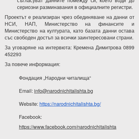
съгласуват данните помежду си, което води до
сериозни разминавания в официалните регистри.
Проектът е реализиран чрез обединяване на данни от
НСИ, НАП, Министерство на финансите и
Министерство на културата, като базата данни остава
със свободен достъп за всички заинтересовани страни.
За уговаряне на интервюта: Кремена Димитрова 0899
452293
За повече информация:
Фондация „Народни читалища“
Email:
info@narodnichitalishta.bg
Website:
https://narodnichitalishta.bg/
Facebook:
https://www.facebook.com/narodnichitalishta