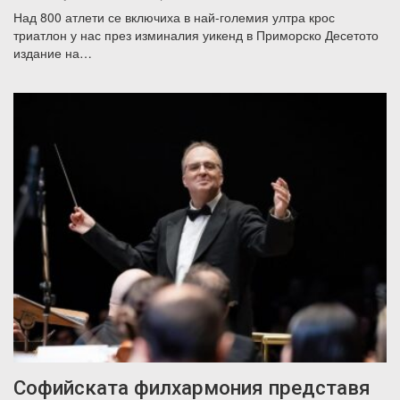
Над 800 атлети се включиха в най-големия ултра крос
триатлон у нас през изминалия уикенд в Приморско Десетото
издание на…
Софийската филхармония представя