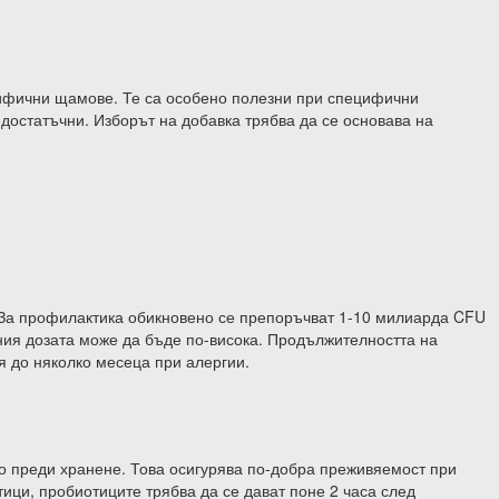
цифични щамове. Те са особено полезни при специфични
достатъчни. Изборът на добавка трябва да се основава на
 За профилактика обикновено се препоръчват 1-10 милиарда CFU
ия дозата може да бъде по-висока. Продължителността на
я до няколко месеца при алергии.
о преди хранене. Това осигурява по-добра преживяемост при
ци, пробиотиците трябва да се дават поне 2 часа след