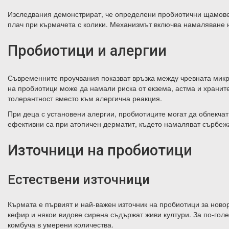
Изследвания демонстрират, че определени пробиотични щамове, 
плач при кърмачета с колики. Механизмът включва намаляване 
Пробиотици и алергии
Съвременните проучвания показват връзка между чревната микр
на пробиотици може да намали риска от екзема, астма и хранит
толерантност вместо към алергична реакция.
При деца с установени алергии, пробиотиците могат да облекчат
ефективни са при атопичен дерматит, където намаляват сърбежа
Източници на пробиотици
Естествени източници
Кърмата е първият и най-важен източник на пробиотици за ново
кефир и някои видове сирена съдържат живи култури. За по-гол
комбуча в умерени количества.