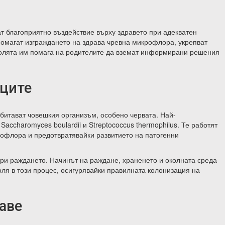
т благоприятно въздействие върху здравето при адекватен
дпомагат изграждането на здрава чревна микрофлора, укрепват
ролята им помага на родителите да вземат информирани решения
иците
обитават човешкия организъм, особено червата. Най-
 Saccharomyces boulardii и Streptococcus thermophilus. Те работят
рофлора и предотвратявайки развитието на патогенни
и раждането. Начинът на раждане, храненето и околната среда
оля в този процес, осигурявайки правилната колонизация на
аве