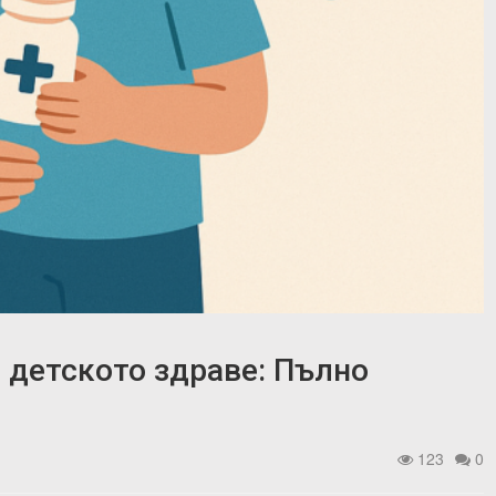
 детското здраве: Пълно
123
0