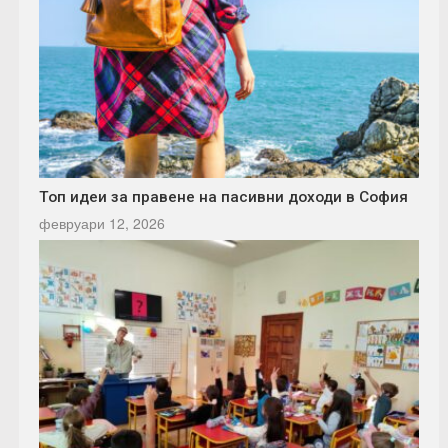
Топ идеи за правене на пасивни доходи в София
февруари 12, 2026