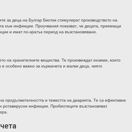
те за деца на Булгар Биотик
стимулират производството на
тта към инфекции. Проучвания показват, че децата, приемащи
ции и имат по-кратък период на възстановяване.
то на хранителните вещества. Те произвеждат ензими, които
 е особено важно за кърмачета и малки деца, чиято
на продължителността и тежестта на диарията. Те са ефективни
и ротавирусни инфекции. Пробиотиците възстановяват
ера.
ачета