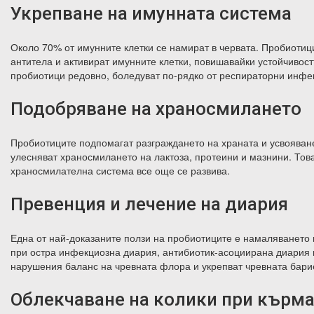
Укрепване на имунната система
Около 70% от имунните клетки се намират в червата.
Пробиотици
антитела и активират имунните клетки, повишавайки устойчивос
пробиотици редовно, боледуват по-рядко от респираторни инфек
Подобряване на храносмилането
Пробиотиците подпомагат разграждането на храната и усвояване
улесняват храносмилането на лактоза, протеини и мазнини. Това
храносмилателна система все още се развива.
Превенция и лечение на диария
Една от най-доказаните ползи на пробиотиците е намаляването 
при остра инфекциозна диария, антибиотик-асоциирана диария 
нарушения баланс на чревната флора и укрепват чревната бари
Облекчаване на колики при кърм