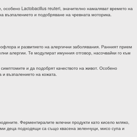
особено Lactobacillus reuteri, значително намаляват времето на
на възпалението и подобряване на чревната моторика.
офлора и развитието на алергични заболявания. Ранният прием
елни алергии. Те модулират имунния отговор, насочвайки го към
 симптомите и да подобрят качеството на живот. Особено
 и възпалението на кожата.
родените. Ферментиралите млечни продукти като кисело мляко,
еми деца подходящи са също квасена зеленчуци, мисо супа и