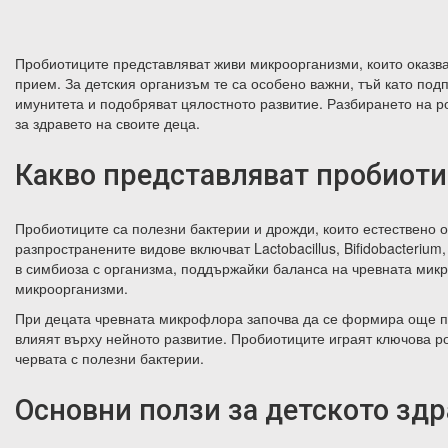
Пробиотиците представляват живи микроорганизми, които оказва
прием. За детския организъм те са особено важни, тъй като по
имунитета и подобряват цялостното развитие. Разбирането на 
за здравето на своите деца.
Какво представляват пробиот
Пробиотиците
са полезни бактерии и дрожди, които естествено 
разпространените видове включват Lactobacillus, Bifidobacterium,
в симбиоза с организма, поддържайки баланса на чревната мик
микроорганизми.
При децата чревната микрофлора започва да се формира още пр
влияят върху нейното развитие. Пробиотиците играят ключова р
червата с полезни бактерии.
Основни ползи за детското здр